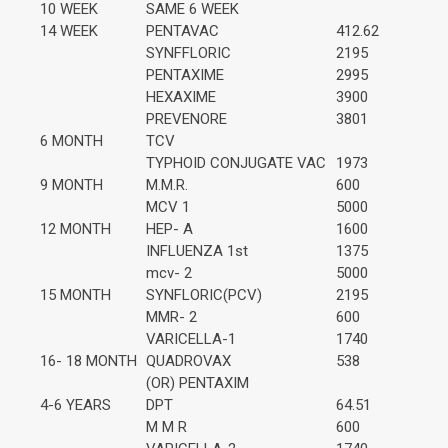
10 WEEK
SAME 6 WEEK
14 WEEK
PENTAVAC
412.62
SYNFFLORIC
2195
PENTAXIME
2995
HEXAXIME
3900
PREVENORE
3801
6 MONTH
TCV
TYPHOID CONJUGATE VAC
1973
9 MONTH
M.M.R.
600
MCV 1
5000
12 MONTH
HEP- A
1600
INFLUENZA 1st
1375
mcv- 2
5000
15 MONTH
SYNFLORIC(PCV)
2195
MMR- 2
600
VARICELLA-1
1740
16- 18 MONTH
QUADROVAX
538
(OR) PENTAXIM
4-6 YEARS
DPT
64.51
M M R
600