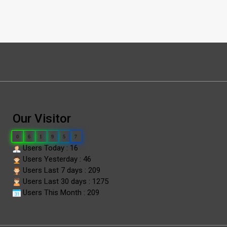
Our Visitor
0
6
1
9
5
7
Users Today : 16
Users Yesterday : 46
Users Last 7 days : 209
Users Last 30 days : 1275
Users This Month : 209