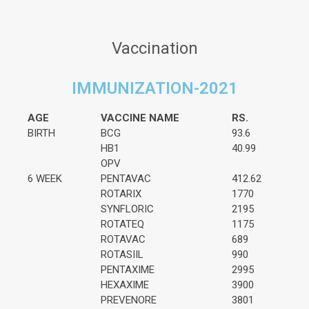
Vaccination
IMMUNIZATION-2021
AGE
VACCINE NAME
RS.
BIRTH
BCG
93.6
HB1
40.99
OPV
6 WEEK
PENTAVAC
412.62
ROTARIX
1770
SYNFLORIC
2195
ROTATEQ
1175
ROTAVAC
689
ROTASIIL
990
PENTAXIME
2995
HEXAXIME
3900
PREVENORE
3801