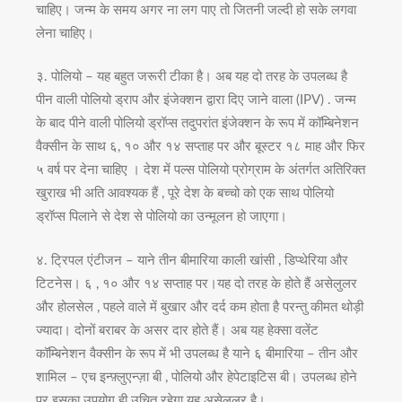
चाहिए। जन्म के समय अगर ना लग पाए तो जितनी जल्दी हो सके लगवा
लेना चाहिए।
३. पोलियो – यह बहुत जरूरी टीका है। अब यह दो तरह के उपलब्ध है
पीन वाली पोलियो ड्राप और इंजेक्शन द्वारा दिए जाने वाला (IPV) . जन्म
के बाद पीने वाली पोलियो ड्रॉप्स तदुपरांत इंजेक्शन के रूप में कॉम्बिनेशन
वैक्सीन के साथ ६, १० और १४ सप्ताह पर और बूस्टर १८ माह और फिर
५ वर्ष पर देना चाहिए । देश में पल्स पोलियो प्रोग्राम के अंतर्गत अतिरिक्त
खुराख भी अति आवश्यक हैं , पूरे देश के बच्चो को एक साथ पोलियो
ड्रॉप्स पिलाने से देश से पोलियो का उन्मूलन हो जाएगा।
४. ट्रिपल एंटीजन – याने तीन बीमारिया काली खांसी , डिप्थेरिया और
टिटनेस। ६ , १० और १४ सप्ताह पर।यह दो तरह के होते हैं असेलुलर
और होलसेल , पहले वाले में बुखार और दर्द कम होता है परन्तु कीमत थोड़ी
ज्यादा। दोनों बराबर के असर दार होते हैं। अब यह हेक्सा वलेंट
कॉम्बिनेशन वैक्सीन के रूप में भी उपलब्ध है याने ६ बीमारिया – तीन और
शामिल – एच इन्फ़्लुएन्ज़ा बी , पोलियो और हेपेटाइटिस बी। उपलब्ध होने
पर इसका उपयोग ही उचित रहेगा यह असेलुलर है।