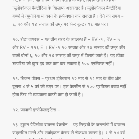
PCV – १० , यह संख्या संकेत देती है के यह टीका कितनी तरह के
न्यूमोकोकल बैक्टीरिया के खिलाफ असरदार है।न्यूमोकोकल बैक्टीरिया
बच्चो में न्युमोनिया या कान के इन्फेक्शन कर सकता है। देने का समय –
६, १० और १४ सप्ताह की उम्र पर फिर बूस्टर १८ माह पर।
१०. रोटा वायरस – यह तीन तरह के उपलब्ध हैं – RV -१ , RV – ५
और RV – ११६ E । RV -१ १० सप्ताह और १४ सप्ताह की उम्र और
बाकी दोनों ६, १० और १४ सप्ताह की उम्र में पिलाये जाते हैं। यह टीका
डायरिया को कुछ हद तक कम कर सकता है १०० प्रतिशत नहीं।
११. चिकन पॉक्स – प्रथम इंजेक्शन १२ माह से १८ माह के बीच और
दूसरा ४ से ५ वर्ष की उम्र पर। इस वैक्सीन से १०० प्रतिशत बचाव नहीं
होता फिर भी व्यापकता काफी कम हो जाती है।
१२. जापानी इन्सेफेलाइटिस –
१३. ह्यूमन पैपिलोमा वायरस वैक्सीन – यह स्त्रियों के जननांगो में वायरस
संक्रमित मस्से और सर्वाइकल कैंसर से रोकथम करता है। ९ से १४ वर्ष