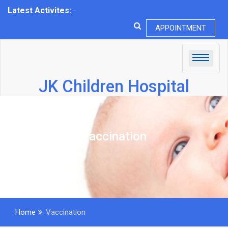
Latest Activites:
T_
APPOINTMENT
JK Children Hospital
Vaccination
Home
Vaccination